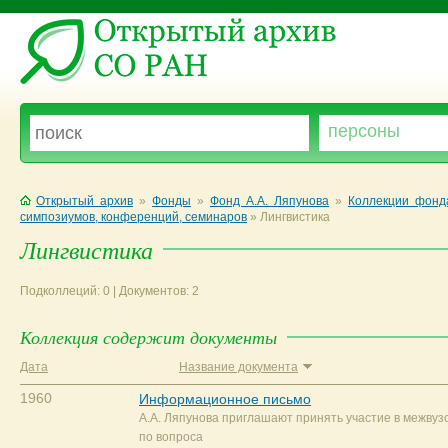
Открытый архив
»
Фонды
»
Фонд А.А. Ляпунова
»
Коллекции фонд
симпозиумов, конференций, семинаров
»
Лингвистика
Лингвистика
Подколлеций: 0 | Документов: 2
Коллекция содержит документы
Дата
Название документа
1960
Информационное письмо
А.А. Ляпунова приглашают принять участие в межву
по вопроса