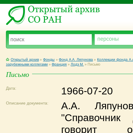
Открытый архив
»
Фонды
»
Фонд А.А. Ляпунова
»
Коллекции фонда А.
зарубежными коллегами
»
Франция
»
Лодэ М.
»
Письмо
Письмо
1966-07-20
Дата:
А.А. Ляпуно
Описание документа:
"Справочник
говорит о