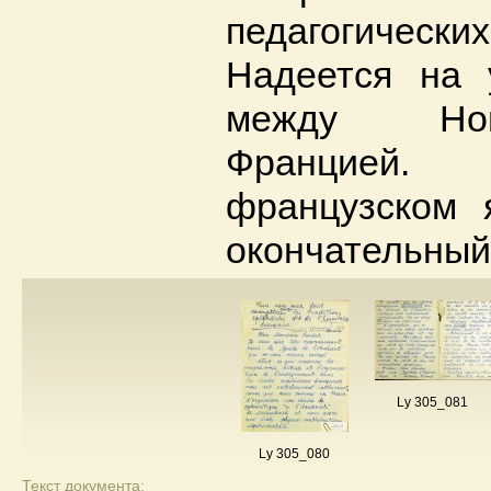
педагогиче
Надеется на 
между Нов
Францией
французском 
окончательный
Ly 305_081
Ly 305_080
Текст документа: