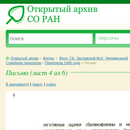
Открытый архив
»
Фонды
»
Фонд Т.И. Заславской-М.И. Черемисиной
Семейная переписка
»
Переписка 1996 года
»
Письмо
Письмо (лист 4 из 6)
К документу
|
пред.
|
след.