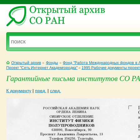
Открытый архив
»
Фонды
»
Фонд "Работа Международных фондов в А
Проект "Сеть Интернет Академгородка"
»
1995 Рабочие документы проек
Гарантийные письма институтов СО РАН
К документу
|
пред.
|
след.