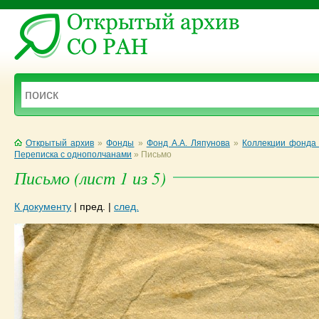
Открытый архив
»
Фонды
»
Фонд А.А. Ляпунова
»
Коллекции фонда 
Переписка с однополчанами
»
Письмо
Письмо (лист 1 из 5)
К документу
|
пред.
|
след.