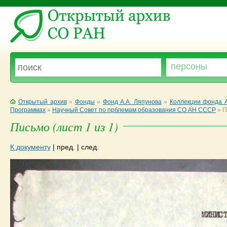
Открытый архив
»
Фонды
»
Фонд А.А. Ляпунова
»
Коллекции фонда А
Программах
»
Научный Совет по прблемам образования СО АН СССР
»
П
Письмо (лист 1 из 1)
К документу
|
пред.
|
след.