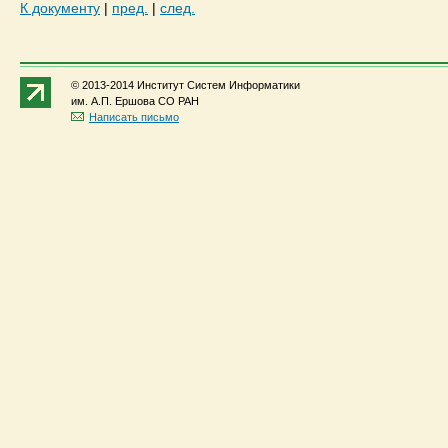
К документу
|
пред.
|
след.
© 2013-2014 Институт Систем Информатики
им. А.П. Ершова СО РАН
Написать письмо