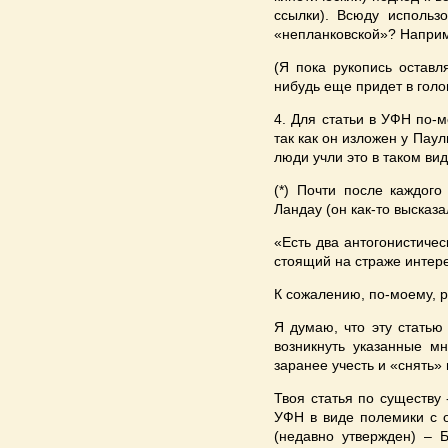
ссылки). Всюду использ
«непланковской»? Наприм
(Я пока рукопись оставл
нибудь еще придет в голо
4. Для статьи в УФН по-м
так как он изложен у Пау
люди учли это в таком вид
(*) Почти после каждог
Ландау (он как-то высказ
«Есть два антогонистичес
стоящий на страже интере
К сожалению, по-моему, р
Я думаю, что эту статью
возникнуть указанные м
заранее учесть и «снять» 
Твоя статья по существу 
УФН в виде полемики с о
(недавно утвержден) – 