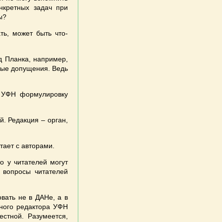
нкретных задач при
ы?
ть, может быть что-
д Планка, например,
ьные допущения. Ведь
м УФН формулировку
й. Редакция – орган,
тает с авторами.
о у читателей могут
 вопросы читателей
овать не в ДАНе, а в
вного редактора УФН
стной. Разумеется,