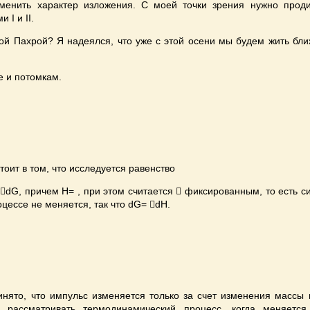
зменить характер изложения. С моей точки зрения нужно проди
 I и II.
ной Пахрой? Я надеялся, что уже с этой осени мы будем жить бли
е и потомкам.
тоит в том, что исследуется равенство
G, причем H= , при этом считается  фиксированным, то есть сис
ессе не меняется, так что dG= dH.
инято, что импульс изменяется только за счет изменения массы п
 рассматривать термодинамический процесс, когда меняется