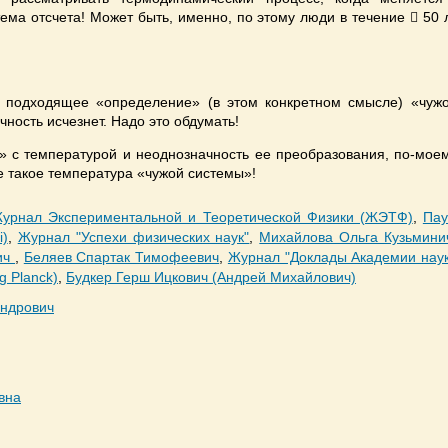
тема отсчета! Может быть, именно, по этому люди в течение  50
ь подходящее «определение» (в этом конкретном смысле) «чужо
чность исчезнет. Надо это обдумать!
» с температурой и неоднозначность ее преобразования, по-моем
же такое температура «чужой системы»!
урнал Экспериментальной и Теоретической Физики (ЖЭТФ)
,
Пау
i)
,
Журнал "Успехи физических наук"
,
Михайлова Ольга Кузьмини
ич
,
Беляев Спартак Тимофеевич
,
Журнал "Доклады Академии нау
g Planck)
,
Будкер Герш Ицкович (Андрей Михайлович)
андрович
вна