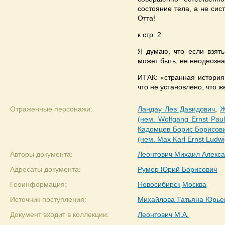
состояние тела, а не сис
Отта!
к стр. 2
Я думаю, что если взят
может быть, ее неоднозна
ИТАК: «странная история
что не установлено, что 
Отраженные персонажи:
Ландау Лев Давидович
,
Ж
(нем. Wolfgang Ernst Paul
Кадомцев Борис Борисов
(нем. Max Karl Ernst Ludwi
Авторы документа:
Леонтович Михаил Алекс
Адресаты документа:
Румер Юрий Борисович
Геоинформация:
Новосибирск
Москва
Источник поступления:
Михайлова Татьяна Юрье
Документ входит в коллекции:
Леонтович М.А.