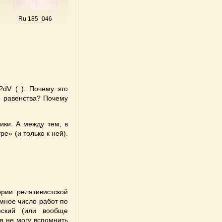
Ru 185_046
?dV ( ). Почему это
о равенства? Почему
ики. А между тем, в
е» (и только к ней).
ории релятивистской
мное число работ по
еский (или вообще
(я не могу вспомнить