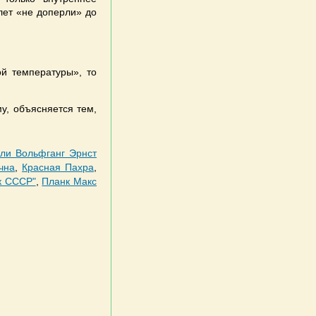
 лет «не доперли» до
й температуры», то
у, объясняется тем,
ли Вольфганг Эрнст
чна
,
Красная Пахра
,
к СССР"
,
Планк Макс