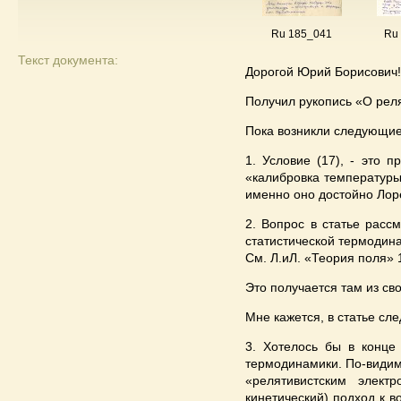
Ru 185_041
Ru
Текст документа:
Дорогой Юрий Борисович!
Получил рукопись «О реля
Пока возникли следующие
1. Условие (17), - это 
«калибровка температуры
именно оно достойно Лоре
2. Вопрос в статье расс
статистической термодина
См. Л.иЛ. «Теория поля» 1
Это получается там из св
Мне кажется, в статье сл
3. Хотелось бы в конце
термодинамики. По-видим
«релятивистским элект
кинетический) подход к в