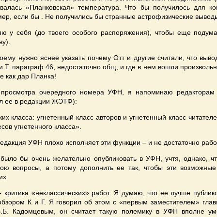
овалась «Планковская» температура. Что бы получилось для ко
ер, если бы . Не получились бы странные астрофизические вывод
яю у себя (до твоего особого распоряжения), чтобы еще подума
ву).
оему нужно яснее указать почему Отт и другие считали, что выво
ли Т. параграф 46, недостаточно общ, и где в нем вошли произвол
е как дар Планка!
о просмотра очередного номера УФН, я напоминаю редактора
ал ее в редакции ЖЭТФ):
ких класса: угнетенный класс авторов и угнетенный класс читателе
сов угнетенного класса».
едакция УФН плохо исполняет эти функции – и не достаточно рабо
 было бы очень желательно опубликовать в УФН, учтя, однако, чт
ною вопросы, а потому дополнить ее так, чтобы эти возможные
их.
- критика «неклассических» работ. Я думаю, что ее лучше публик
бзором К и Г. Я говорил об этом с «первым заместителем» гла
Б.Б. Кадомцевым, он считает такую полемику в УФН вполне уме