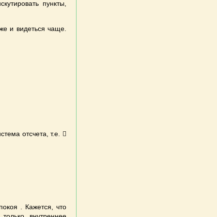
скутировать пункты,
же и видеться чаще.
тема отсчета, т.е. 
окоя . Кажется, что
 только внутреннее