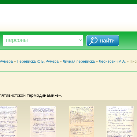
 Румера
»
Переписка Ю.Б. Румера
»
Личная переписка
»
Леонтович М.А.
»
Пис
лятивистской термодинамике».