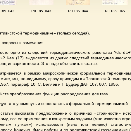
 185_042
Ru 185_043
Ru 185_044
Ru 185_045
тивистской термодинамике» (только сегодня).
 вопросы и замечания.
просто одно из следствий термодинамического равенства ?ds=dE+
»? Чем (17) выделяется из других следствий термодинамическог
нц-инвариантности. Это надо объяснить в статье.
матривается в рамках макроскопической формальной термодинам
мике, мы, по-видимому, сразу приходим к «Планковской температур
967, параграф 10; С. Беляев и Г. Будкер ДАН 107, 807, 1956.
ойств преобразования функции распределения для газа.
едует это упомянуть и сопоставить с формальной термодинамикой.
 статьи высказать предположение о причинах «странности» ист
ому, все ее применения к конкретным задачам (мне известно огро
ронным пучкам») использовали (явно или неявно) статистич
опросу. Конечно, были работы и по релятивистской газодинамике 