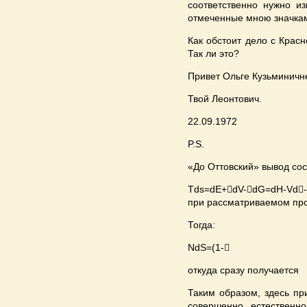
соответственно нужно и
отмеченные мною значками
Как обстоит дело с Крас
Так ли это?
Привет Ольге Кузьминичн
Твой Леонтович.
22.09.1972
P.S.
«До Оттовский» вывод сос
Tds=dE+dV-dG=dH-Vd-d
при рассматриваемом проц
Тогда:
NdS=(1-
откуда сразу получается
Таким образом, здесь пр
совершенно естественно