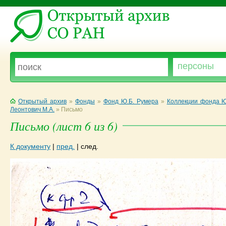
Открытый архив
»
Фонды
»
Фонд Ю.Б. Румера
»
Коллекции фонда Ю
Леонтович М.А.
»
Письмо
Письмо (лист 6 из 6)
К документу
|
пред.
|
след.