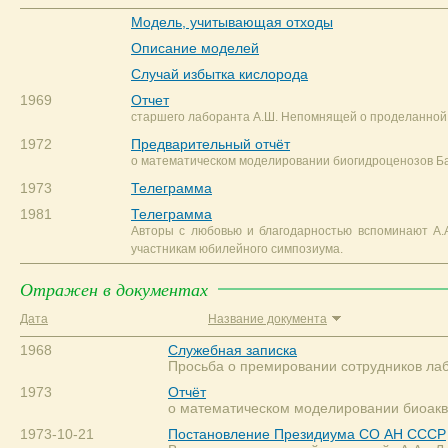
Модель, учитывающая отходы
Описание моделей
Случай избытка кислорода
1969
Отчет
старшего лаборанта А.Ш. Непомнящей о проделанной р
1972
Предварительный отчёт
о математическом моделировании биогидроценозов Б
1973
Телеграмма
1981
Телеграмма
Авторы с любовью и благодарностью вспоминают А.
участникам юбилейного симпозиума.
Отражен в документах
Дата
Название документа
1968
Служебная записка
Просьба о премировании сотрудников лаб
1973
Отчёт
о математическом моделировании биоакв
1973-10-21
Постановление Президиума СО АН СССР