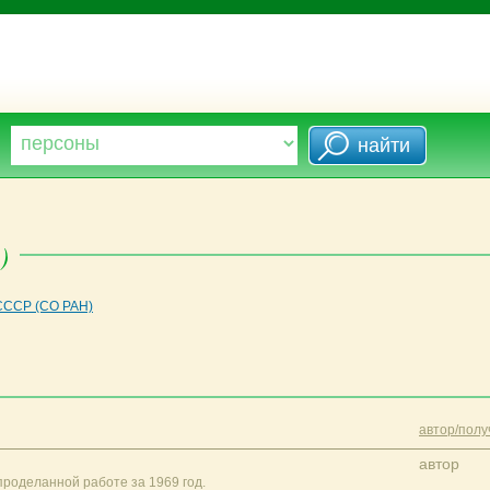
)
СССР (СО РАН)
автор/полу
автор
проделанной работе за 1969 год.