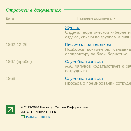
Отражен в документах
Дата
Название документа
Журнал
Отдела теоретической кибернети
отдела, списки по группам и лич
1962-12-26
Письмо с приложением
Подборка документов, связанн
аспирантуру по биокибернетике.
1967 (прибл.)
Служебная записка
А.А. Ляпунов ходатайствует о з
сотрудника.
1968
Служебная записка
Просьба о премировании сотрудн
© 2013-2014 Институт Систем Информатики
им. А.П. Ершова СО РАН
Написать письмо