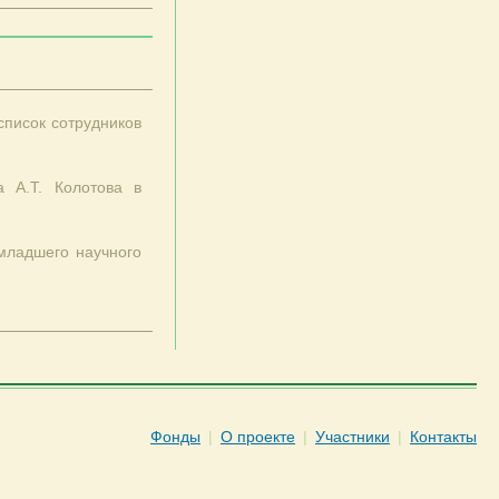
писок сотрудников
а А.Т. Колотова в
 младшего научного
Фонды
|
О проекте
|
Участники
|
Контакты