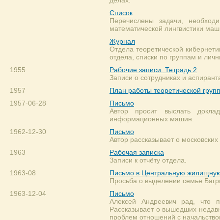
делах.
Список
Перечислены задачи, необход
математической лингвистики маш
Журнал
Отдела теоретической кибернети
отдела, списки по группам и лич
1955
Рабочие записи. Тетрадь 2
Записи о сотрудниках и аспирант
1957
План работы теоретической гру
1957-06-28
Письмо
Автор просит выслать докла
информационных машин.
1962-12-30
Письмо
Автор рассказывает о московских
1963
Рабочая записка
Записи к отчёту отдела.
1963-08
Письмо в Центральную жилищну
Просьба о выделении семье Багр
1963-12-04
Письмо
Алексей Андреевич рад, что 
Рассказывает о вышедших недавн
проблем отношений с начальство