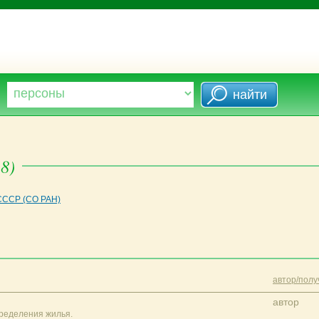
8)
СССР (СО РАН)
автор/полу
автор
ределения жилья.