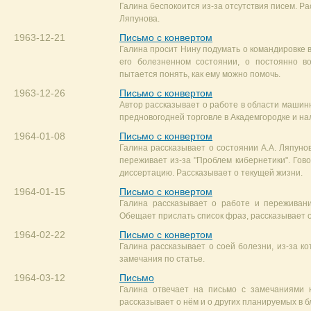
Галина беспокоится из-за отсутствия писем. Ра
Ляпунова.
1963-12-21
Письмо с конвертом
Галина просит Нину подумать о командировке в
его болезненном состоянии, о постоянно в
пытается понять, как ему можно помочь.
1963-12-26
Письмо с конвертом
Автор рассказывает о работе в области машинн
предновогодней торговле в Академгородке и на
1964-01-08
Письмо с конвертом
Галина рассказывает о состоянии А.А. Ляпуно
переживает из-за "Проблем кибернетики". Гово
диссертацию. Рассказывает о текущей жизни.
1964-01-15
Письмо с конвертом
Галина рассказывает о работе и переживани
Обещает прислать список фраз, рассказывает о
1964-02-22
Письмо с конвертом
Галина рассказывает о соей болезни, из-за ко
замечания по статье.
1964-03-12
Письмо
Галина отвечает на письмо с замечаниями к
рассказывает о нём и о других планируемых в 