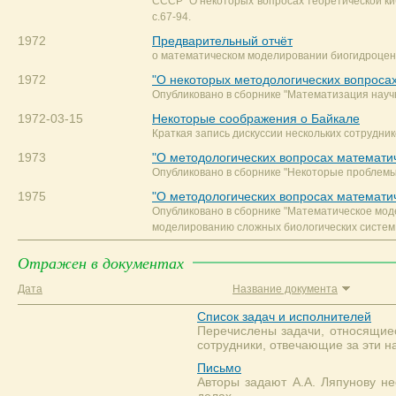
СССР "О некоторых вопросах теоретической ки
с.67-94.
1972
Предварительный отчёт
о математическом моделировании биогидроцен
1972
"О некоторых методологических вопроса
Опубликовано в сборнике "Математизация научног
1972-03-15
Некоторые соображения о Байкале
Краткая запись дискуссии нескольких сотрудник
1973
"О методологических вопросах математи
Опубликовано в сборнике "Некоторые проблемы м
1975
"О методологических вопросах математи
Опубликовано в сборнике "Математическое мод
моделированию сложных биологических систем в Мо
Отражен в документах
Дата
Название документа
Список задач и исполнителей
Перечислены задачи, относящие
сотрудники, отвечающие за эти н
Письмо
Авторы задают А.А. Ляпунову не