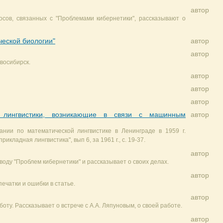
автор
осов, связанных с "Проблемами кибернетики", рассказывают о
ческой биологии"
автор
автор
восибирск.
автор
автор
автор
й лингвистики, возникающие в связи с машинным
автор
нии по математической лингвистике в Ленинграде в 1959 г.
кладная лингвистика", вып 6, за 1961 г., с. 19-37.
автор
воду "Проблем кибернетики" и рассказывает о своих делах.
автор
печатки и ошибки в статье.
автор
ту. Рассказывает о встрече с А.А. Ляпуновым, о своей работе.
автор