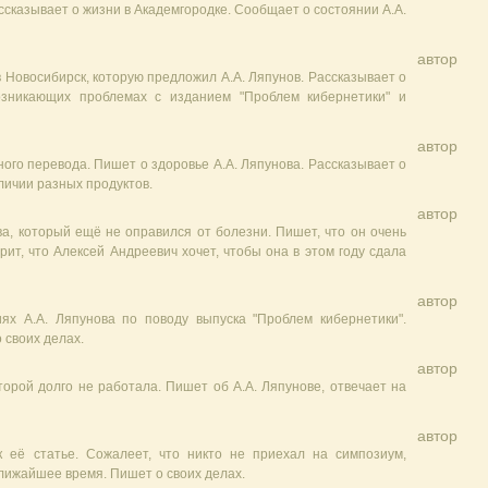
ссказывает о жизни в Академгородке. Сообщает о состоянии А.А.
автор
 Новосибирск, которую предложил А.А. Ляпунов. Рассказывает о
озникающих проблемах с изданием "Проблем кибернетики" и
автор
ого перевода. Пишет о здоровье А.А. Ляпунова. Рассказывает о
личии разных продуктов.
автор
ва, который ещё не оправился от болезни. Пишет, что он очень
рит, что Алексей Андреевич хочет, чтобы она в этом году сдала
автор
ях А.А. Ляпунова по поводу выпуска "Проблем кибернетики".
 своих делах.
автор
торой долго не работала. Пишет об А.А. Ляпунове, отвечает на
автор
 её статье. Сожалеет, что никто не приехал на симпозиум,
ближайшее время. Пишет о своих делах.