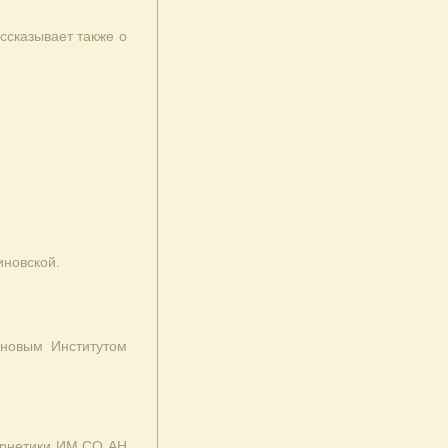
ссказывает также о
иновской.
 новым Институтом
ернетики ИМ СО АН