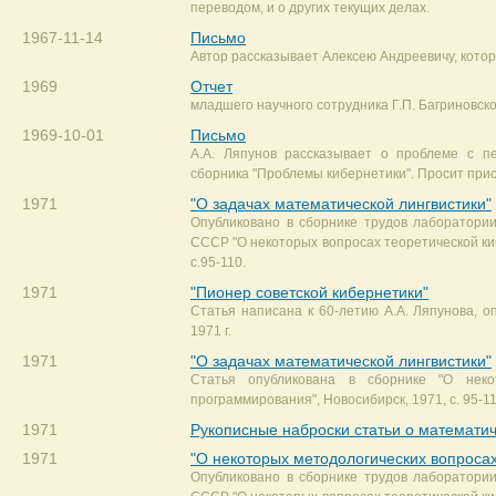
переводом, и о других текущих делах.
1967-11-14
Письмо
Автор рассказывает Алексею Андреевичу, которы
1969
Отчет
младшего научного сотрудника Г.П. Багриновско
1969-10-01
Письмо
А.А. Ляпунов рассказывает о проблеме с 
сборника "Проблемы кибернетики". Просит прис
1971
"О задачах математической лингвистики"
Опубликовано в сборнике трудов лаборатори
СССР "О некоторых вопросах теоретической ки
с.95-110.
1971
"Пионер советской кибернетики"
Статья написана к 60-летию А.А. Ляпунова, о
1971 г.
1971
"О задачах математической лингвистики"
Статья опубликована в сборнике "О неко
программирования", Новосибирск, 1971, с. 95-11
1971
Рукописные наброски статьи о математич
1971
"О некоторых методологических вопроса
Опубликовано в сборнике трудов лаборатори