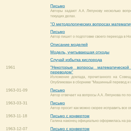
Письмо
Авторы задают А.А. Ляпунову несколько вопр
текущих делах.
"О методологических вопросах математи
Письмо
Автор пишет о подготовке своего переезда в Но
Описание моделей
Модель, учитывающая отходы
Случай избытка кислорода
1961
"Некоторые вопросы математическо
переводом"
Изложение доклада, прочитанного на Совеща
Опубликован в сборнике "Машинный перевод и при
1963-01-09
Письмо
Автор отвечает на вопросы А.А. Ляпунова по по
1963-03-31
Письмо
Автор просит как можно скорее исправить все о
1963-11-18
Письмо с конвертом
Галина наконец официально оформилась на рабо
1963-12-07
Письмо с конвертом