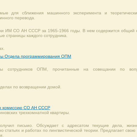
имые для сближения машинного эксперимента и теоретическ
инного перевода.
ки ИМ СО АН СССР за 1965-1966 годы. В нем содержится общий с
ные страницы каждого сотрудника.
ах.
ппы Отдела программирования ОПМ
ды сотрудников ОПМ, прочитанные на совещании по вопр
 делах по возвращении домой.
ю комиссию СО АН СССР
иновских трехкомнатной квартиры.
получил письмо. Обсуждает с адресатом текущие дела, жизн
о статьях и работах по лингвистической теории. Предлагает сво
м.