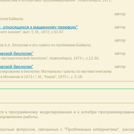
бернетики и алгоритмах программирования", Новосибирск, 1971,
автор
озов Байкала.
х, относящихся к машинному переводу"
автор
о знания", вып. 5, М., 1972, с.61-97.
автор
ов А.А. Ляпунова и его самого по проблемам Байкала.
ческой биологии"
автор
атематической биологии", Новосибирск, 1973 г., с.12-30.
ческой биологии"
автор
елирование в биологии: Материалы I школы по математическому
зжинке в 1973 г.", М,, "Наука", 1975 г., с. 5-18.
ся к программному моделированию и к алгебре программирования
аправления работы.
сколько вопросов, связанных с "Проблемами кибернетики", расс