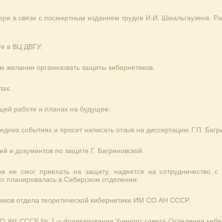
ери в связи с посмертным изданием трудов И.И. Шмальгаузена. Ра
те в ВЦ ДВГУ.
ём желании организовать защиты кибернетиков.
лах.
ущей работе и планах на будущее.
ледних событиях и просит написать отзыв на диссертацию Г.П. Багр
ей и документов по защите Г. Багриновской.
нов не смог приехать на защиту, надеется на сотрудничество с
го планировалась в Сибирском отделении.
иков отдела теоретической кибернетики ИМ СО АН СССР.
СО АН СССР № 1 о формировании Ученого совета Отделения киб