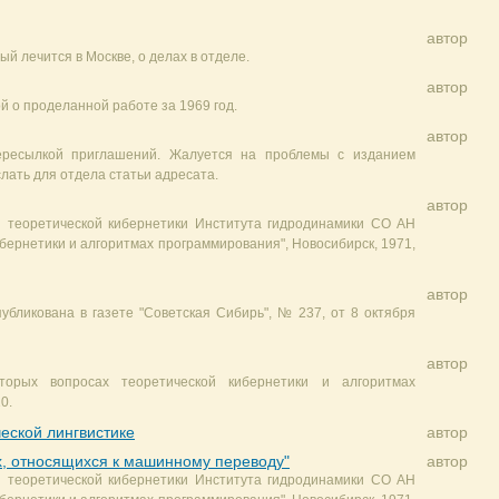
автор
й лечится в Москве, о делах в отделе.
автор
й о проделанной работе за 1969 год.
автор
пересылкой приглашений. Жалуется на проблемы с изданием
лать для отдела статьи адресата.
автор
и теоретической кибернетики Института гидродинамики СО АН
бернетики и алгоритмах программирования", Новосибирск, 1971,
автор
публикована в газете "Советская Сибирь", № 237, от 8 октября
автор
торых вопросах теоретической кибернетики и алгоритмах
0.
еской лингвистике
автор
х, относящихся к машинному переводу"
автор
и теоретической кибернетики Института гидродинамики СО АН