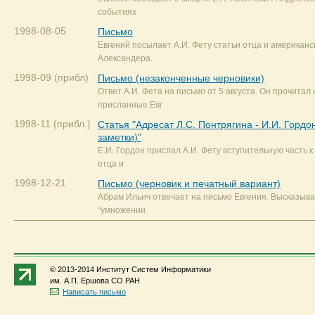
событиях
1998-08-05
Письмо
Евгений посылает А.И. Фету статьи отца и американс
Александера.
1998-09 (прибл)
Письмо (незаконченные черновики)
Ответ А.И. Фета на письмо от 5 августа. Он прочитал 
присланные Евг
1998-11 (прибл.)
Статья "Адресат Л.С. Понтрягина - И.И. Гордо
заметки)"
Е.И. Гордон прислал А.И. Фету вступительную часть к
отца и
1998-12-21
Письмо (черновик и печатный вариант)
Абрам Ильич отвечает на письмо Евгения. Высказыва
"умножении
© 2013-2014 Институт Систем Информатики
им. А.П. Ершова СО РАН
Написать письмо