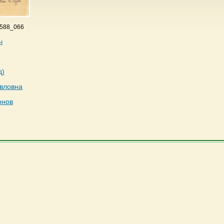
 588_066
ч
д)
вловна
онов