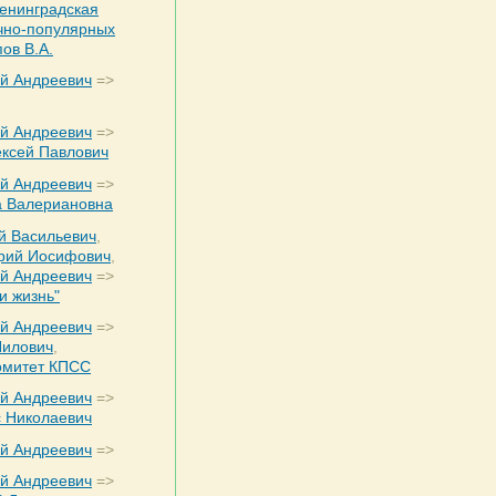
енинградская
чно-популярных
ов В.А.
ей Андреевич
=>
ей Андреевич
=>
ексей Павлович
ей Андреевич
=>
а Валериановна
й Васильевич
,
рий Иосифович
,
ей Андреевич
=>
и жизнь"
ей Андреевич
=>
Нилович
,
омитет КПСС
ей Андреевич
=>
с Николаевич
ей Андреевич
=>
ей Андреевич
=>