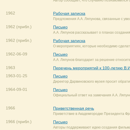
Автор сообщает, что случайно познакомился
1962
Рабочая записка
Предложения А.А. Ляпунова, связанные с уве
1962 (прибл.)
Письмо
А.А. Ляпунов рассказывает о планах создани
1962 (прибл.)
Рабочая записка
О мероприятиях, которые необходимо сделат
1962-06-09
Письмо
А.А. Ляпунов благодарит за решение относит
1963
Перечень мероприятий к 100-летию В.И
1963-01-25
Письмо
Директор Дарвиновского музея просит обрат
1964-09-01
Письмо
Официальный ответ на замечания А.А. Ляпуно
1966
Приветственная речь
Приветствие в Академгородке Президента Фр
1966 (прибл.)
Письмо
Авторы поддерживают идею создания фильма 