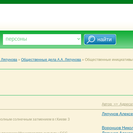
. Ляпунова
»
Общественные дела А.А. Ляпунова
»
Общественные инициативы
Автор => Адреса
Ляпунов Алекс
олным солнечным затмением в г.Киеве 3
Воронцов Нико