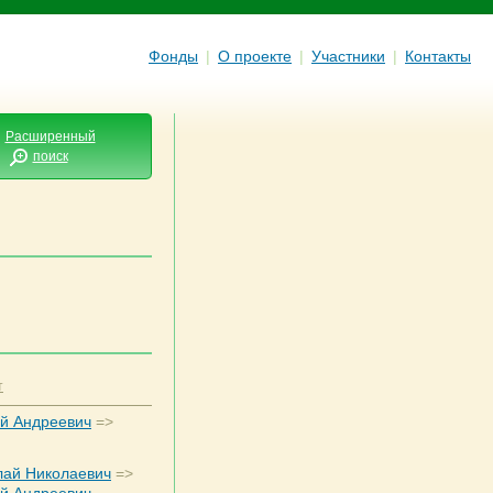
Фонды
|
О проекте
|
Участники
|
Контакты
Расширенный
поиск
т
ей Андреевич
=>
лай Николаевич
=>