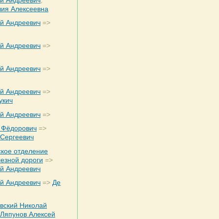
ей Андреевич
,
лия Алексеевна
ей Андреевич
=>
ей Андреевич
=>
ей Андреевич
=>
ей Андреевич
=>
укич
ей Андреевич
=>
 Фёдорович
=>
 Сергеевич
ское отделение
езной дороги
=>
ей Андреевич
ей Андреевич
=>
Де
вский Николай
Ляпунов Алексей