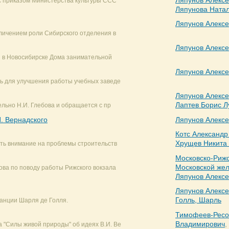
Ляпунов Алекс
 с приказом Министерства культуры ССС
Ляпунова Ната
Ляпунов Алекс
личением роли Сибирского отделения в
Ляпунов Алекс
я в Новосибирске Дома занимательной
Ляпунов Алекс
ь для улучшения работы учебных заведе
Ляпунов Алекс
Лаптев Борис Л
ельно Н.И. Глебова и обращается с пр
. Вернадского
Ляпунов Алекс
Котс Александр
Хрущев Никита
ить внимание на проблемы строительств
Московско-Риж
Московской жел
ва по поводу работы Рижского вокзала
Ляпунов Алекс
Ляпунов Алекс
Голль, Шарль
анции Шарля де Голля.
Тимофеев-Ресо
Владимирович
,
"Силы живой природы" об идеях В.И. Ве