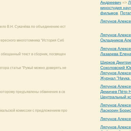
Андреевич
=>
Л
киностудия нау
фильмов
,
Потап
Ляпунов Алекс
ело В.Н. Сукачёва по объединению ест
Ляпунов Алекс
Окладников Ал
нтересного многотомника "История Сиб
Ляпунов Алекс
Лазарева Елен
 обещанный текст в сборник, посвящен
Ширков Дмитри
Соколовский Ю
тора статьи "Ружьё можно доверять не
Ляпунов Алекс
Журнал "Наука 
Ляпунов Алекс
Демичев Пётр 
 которому предъявлены обвинения в св
Центральный к
Ляпунов Алекс
Ласкорин Бори
йкальской комиссии с предложением про
Ляпунов Алекс
Ляпунов Алекс