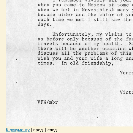
К документу
|
пред.
|
след.