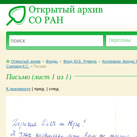
Открытый архив
»
Фонды
»
Фонд Ю.Б. Румера
»
Коллекции фонда 
Сцилард К.С.
»
Письмо
Письмо (лист 1 из 1)
К документу
|
пред.
|
след.