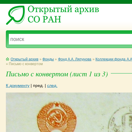
Открытый архив
»
Фонды
»
Фонд А.А. Ляпунова
»
Коллекции фонда А.А
»
Письмо с конвертом
Письмо с конвертом (лист 1 из 3)
К документу
|
пред.
|
след.