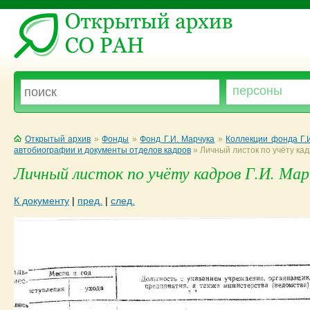
Открытый архив
»
Фонды
»
Фонд Г.И. Марчука
»
Коллекции фонда Г.
автобиографии и документы отделов кадров
»
Личный листок по учёту кад
Личный листок по учёту кадров Г.И. Марч
К документу
|
пред.
|
след.