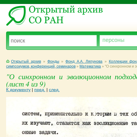
Открытый архив
»
Фонды
»
Фонд А.А. Ляпунова
»
Коллекции фон
симпозиумов, конференций, семинаров
»
Математика
»
"О синхронном и 
"О синхронном и эволюционном подход
(лист 4 из 9)
К документу
|
пред.
|
след.