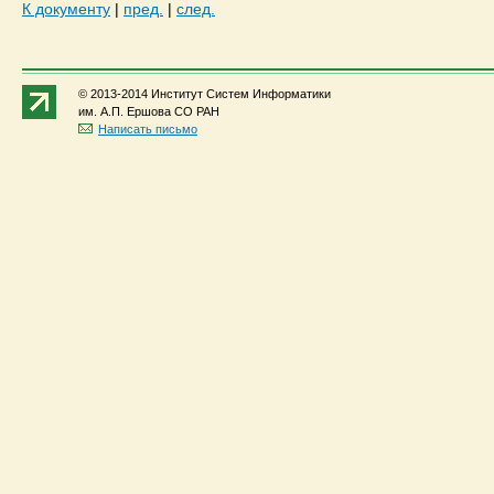
К документу
|
пред.
|
след.
© 2013-2014 Институт Систем Информатики
им. А.П. Ершова СО РАН
Написать письмо