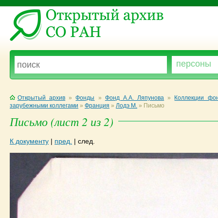
Открытый архив
»
Фонды
»
Фонд А.А. Ляпунова
»
Коллекции фон
зарубежными коллегами
»
Франция
»
Лодэ М.
»
Письмо
Письмо (лист 2 из 2)
К документу
|
пред.
|
след.