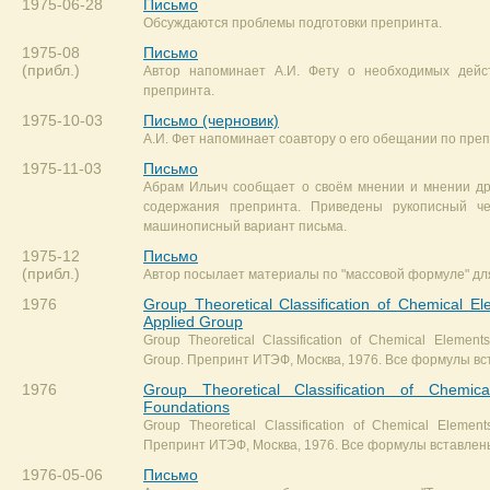
1975-06-28
Письмо
Обсуждаются проблемы подготовки препринта.
1975-08
Письмо
(прибл.)
Автор напоминает А.И. Фету о необходимых дейс
препринта.
1975-10-03
Письмо (черновик)
А.И. Фет напоминает соавтору о его обещании по преп
1975-11-03
Письмо
Абрам Ильич сообщает о своём мнении и мнении др
содержания препринта. Приведены рукописный че
машинописный вариант письма.
1975-12
Письмо
(прибл.)
Автор посылает материалы по "массовой формуле" дл
1976
Group Theoretical Classification of Chemical Ele
Applied Group
Group Theoretical Classification of Chemical Elements.
Group. Препринт ИТЭФ, Москва, 1976. Все формулы вс
1976
Group Theoretical Classification of Chemica
Foundations
Group Theoretical Classification of Chemical Elements
Препринт ИТЭФ, Москва, 1976. Все формулы вставлены
1976-05-06
Письмо