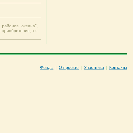
 районов океана",
 приобретение, т.к.
Фонды
|
О проекте
|
Участники
|
Контакты