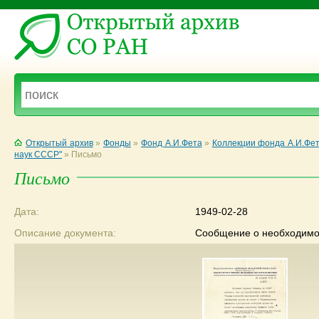
Открытый архив
»
Фонды
»
Фонд А.И.Фета
»
Коллекции фонда А.И.Фе
наук СССР"
»
Письмо
Письмо
Дата:
1949-02-28
Описание документа:
Сообщение о необходимос