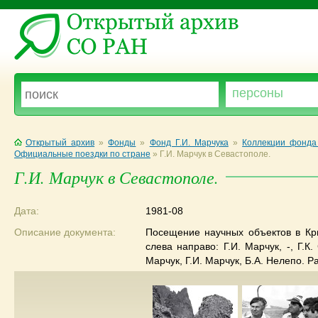
Открытый архив
»
Фонды
»
Фонд Г.И. Марчука
»
Коллекции фонда 
Официальные поездки по стране
»
Г.И. Марчук в Севастополе.
Г.И. Марчук в Севастополе.
Дата:
1981-08
Описание документа:
Посещение научных объектов в Кры
слева направо: Г.И. Марчук, -, Г.К
Марчук, Г.И. Марчук, Б.А. Нелепо. 