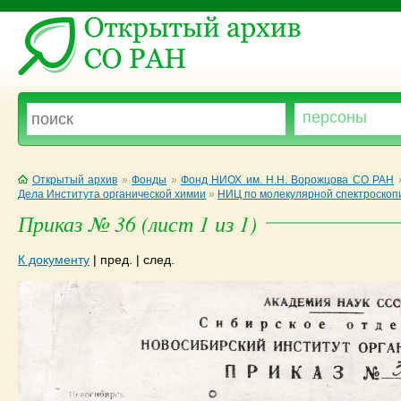
Открытый архив
»
Фонды
»
Фонд НИОХ им. Н.Н. Ворожцова СО РАН
Дела Института органической химии
»
НИЦ по молекулярной спектроскоп
Приказ № 36 (лист 1 из 1)
К документу
|
пред.
|
след.