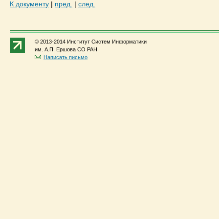
К документу
|
пред.
|
след.
© 2013-2014 Институт Систем Информатики
им. А.П. Ершова СО РАН
Написать письмо