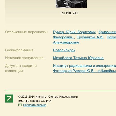
Ru 190_242
Отраженные персонажи:
Румер Юрий Борисович
,
Кривощек
Федорович
,
Трубецкой А.И.
,
Покр
Александрович
Геоинформация:
Новосибирск
Источник поступления:
Михайлова Татьяна Юрьевна
Документ входит в
Институт радиофизики и электрони
коллекции:
Фотоархив Румера Ю.Б. - юбилейн
© 2013-2014 Институт Систем Информатики
им. А.П. Ершова СО РАН
Написать письмо