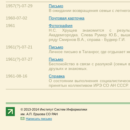
1957(?)-07-29
Письмо
В ожидании возвращения семьи с летнего 
1960-07-02
Почтовая карточка
1961
Фотография
Н.С. Хрущев знакомится с резуль
Академгородка. Слева Румер Ю.Б., выш
ряду Смирнов В.А., справа - Будкер Г.И.
1961(?)-07-21
Письмо
Личное письмо в Таганрог, где отдыхает ж
1961(?)-07-27
Письмо
Беспокойство в связи с разлукой (семья в
друзьях и знакомых.
1961-08-16
Справка
О состоянии выполнения социалистически
принятых коллективом ИРЭ СО АН СССР.
© 2013-2014 Институт Систем Информатики
им. А.П. Ершова СО РАН
Написать письмо