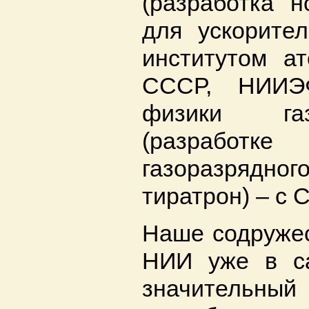
(разработка н
для ускорител
институтом а
СССР, НИИЭ
физики га
(разработк
газоразрядн
тиратрон) – с
Наше содружес
НИИ уже в с
значител