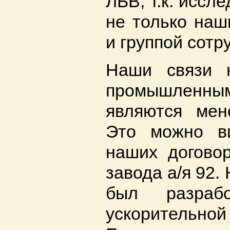
ЛБВ, т.к. иссл
не только наш
и группой сотр
Наши связи н
промышленны
являются мен
Это можно в
наших догово
завода а/я 92
был разраб
ускорител