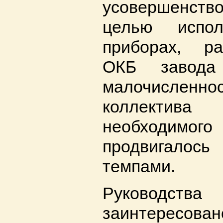
усовершенст
целью испо
приборах, р
ОКБ завода
малочисле
коллектив
необходимо
продвигал
темпами.
Руководст
заинтересов