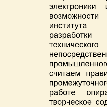
электроник
возможности
института
разработк
техническ
непосред
промышленного
считаем прав
промежуточно
работе опир
творческое со