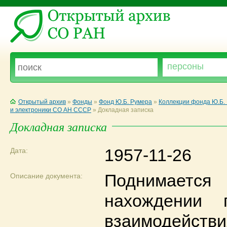
Открытый архив
»
Фонды
»
Фонд Ю.Б. Румера
»
Коллекции фонда Ю.Б.
и электроники СО АН СССР
»
Докладная записка
Докладная записка
1957-11-26
Дата:
Поднимае
Описание документа:
нахождении 
взаимодейст