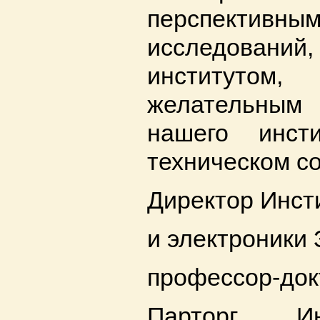
перспект
исследован
институто
желательным 
нашего инст
техническом с
Директор Инст
и электроники
профессор-док
Парторг И