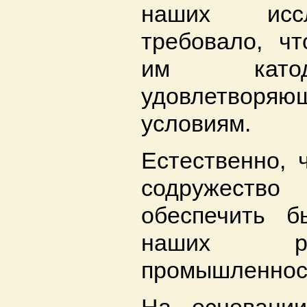
наших исс
требовало, ч
им катод
удовлетворяющ
условиям.
Естественно, 
содружест
обеспечить б
наших ре
промышленнос