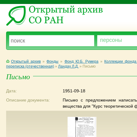
Открытый архив
»
Фонды
»
Фонд Ю.Б. Румера
»
Коллекции фонда
переписка (отечественная)
»
Ландау Л.Д.
»
Письмо
Письмо
Дата:
1951-09-18
Описание документа:
Письмо с предложением написать
вещества для "Курс теоретической ф