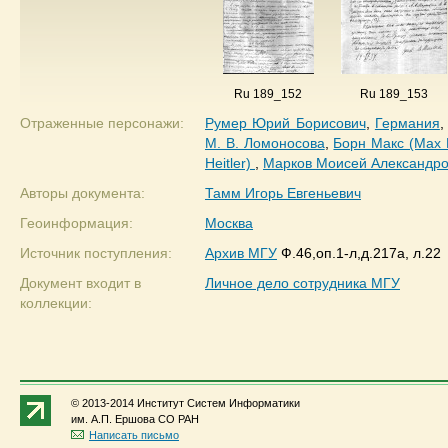
Ru 189_152
Ru 189_153
Отраженные персонажи:
Румер Юрий Борисович
,
Германия
М. В. Ломоносова
,
Борн Макс (Max 
Heitler)
,
Марков Моисей Александро
Авторы документа:
Тамм Игорь Евгеньевич
Геоинформация:
Москва
Источник поступления:
Архив МГУ
Ф.46,оп.1-л,д.217а, л.22
Документ входит в
Личное дело сотрудника МГУ
коллекции:
© 2013-2014 Институт Систем Информатики
им. А.П. Ершова СО РАН
Написать письмо