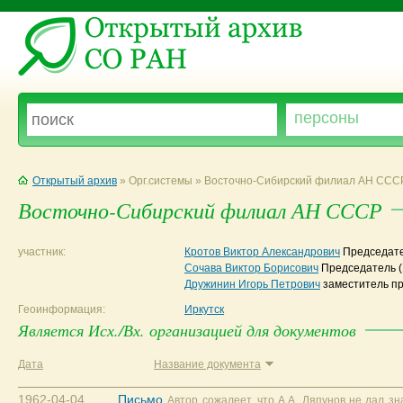
Открытый архив
» Орг.системы » Восточно-Сибирский филиал АН ССС
Восточно-Сибирский филиал АН СССР
участник:
Кротов Виктор Александрович
Председат
Сочава Виктор Борисович
Председатель
Дружинин Игорь Петрович
заместитель п
Геоинформация:
Иркутск
Является Исх./Вх. организацией для документов
Дата
Название документа
1962-04-04
Письмо
Автор сожалеет, что А.А. Ляпунов не дал зн