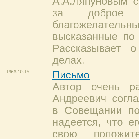
А.А.Ляпуновым с
за доброе 
благожелате
высказанные по 
Рассказывает 
делах.
1966-10-15
Письмо
Автор очень р
Андреевич согла
в Совещании по
надеется, что е
свою положи