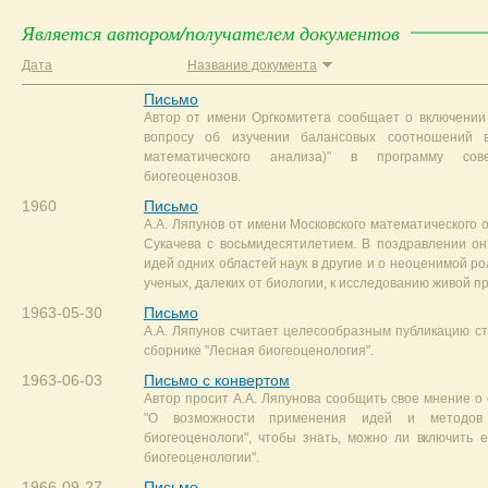
Является автором/получателем документов
Дата
Название документа
Письмо
Автор от имени Оргкомитета сообщает о включении 
вопросу об изучении балансовых соотношений в
математического анализа)" в программу со
биогеоценозов.
1960
Письмо
А.А. Ляпунов от имени Московского математического 
Сукачева с восьмидесятилетием. В поздравлении он
идей одних областей наук в другие и о неоценимой р
ученых, далеких от биологии, к исследованию живой п
1963-05-30
Письмо
А.А. Ляпунов считает целесообразным публикацию ст
сборнике "Лесная биогеоценология".
1963-06-03
Письмо с конвертом
Автор просит А.А. Ляпунова сообщить свое мнение о 
"О возможности применения идей и методов
биогеоценологи", чтобы знать, можно ли включить 
биогеоценологии".
1966-09-27
Письмо