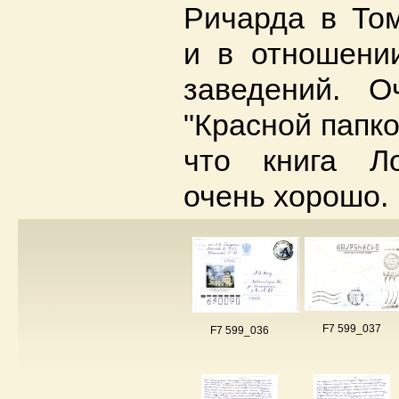
Ричарда в Том
и в отношени
заведений. О
"Красной папко
что книга Л
очень хорошо.
F7 599_037
F7 599_036