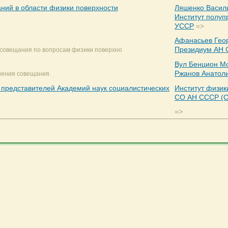
ний в области физики поверхности
Ляшенко Васил
Институт полуп
УССР
=>
Афанасьев Гео
Президиум АН 
 совещания по вопросам физики поверхно
Вул Бенцион М
Ржанов Анатол
шения совещания.
 представителей Академий наук социалистических
Институт физик
СО АН СССР (С
=>