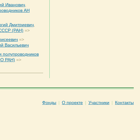
ий Иванович
,
роводников АН
ргий Дмитриевич
,
СССР (РАН)
=>
оисеевич
=>
ий Васильевич
и полупроводников
О РАН)
=>
Фонды
|
О проекте
|
Участники
|
Контакты