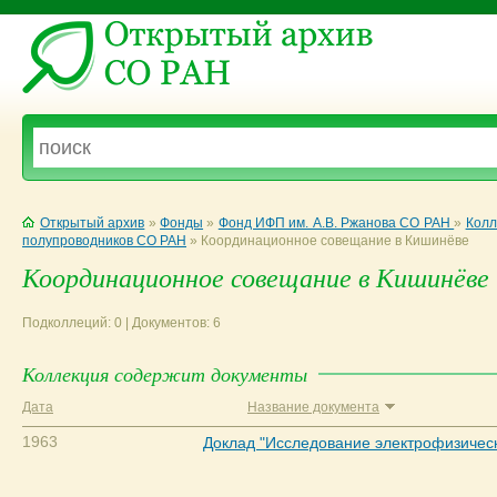
Открытый архив
»
Фонды
»
Фонд ИФП им. А.В. Ржанова СО РАН
»
Колл
полупроводников СО РАН
»
Координационное совещание в Кишинёве
Координационное совещание в Кишинёве
Подколлеций: 0 | Документов: 6
Коллекция содержит документы
Дата
Название документа
1963
Доклад "Исследование электрофизическ