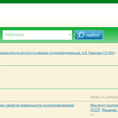
екции фонда Института физики полупроводников им. А.В. Ржанова СО РАН
»
Автор => Адреса
их свойств поверхности полупроводников"
Институт полуп
УССР
,
Ляшенко 
=>