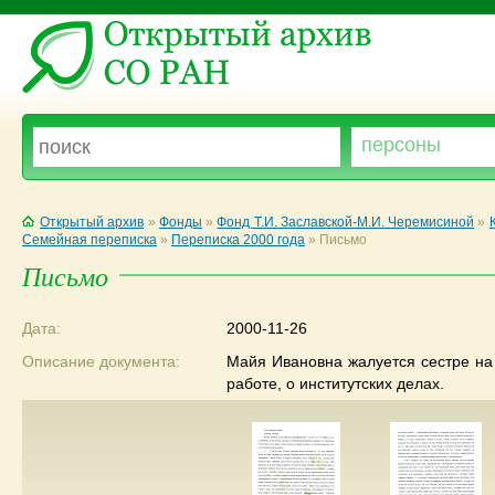
Открытый архив
»
Фонды
»
Фонд Т.И. Заславской-М.И. Черемисиной
»
Семейная переписка
»
Переписка 2000 года
»
Письмо
Письмо
Дата:
2000-11-26
Описание документа:
Майя Ивановна жалуется сестре на 
работе, о институтских делах.