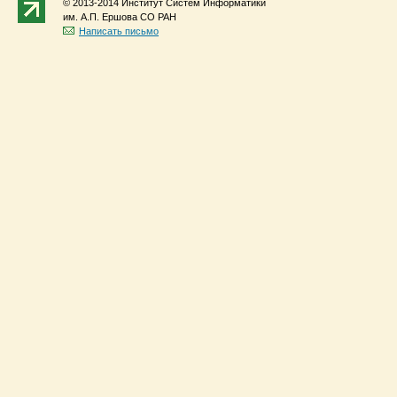
© 2013-2014 Институт Систем Информатики
им. А.П. Ершова СО РАН
Написать письмо