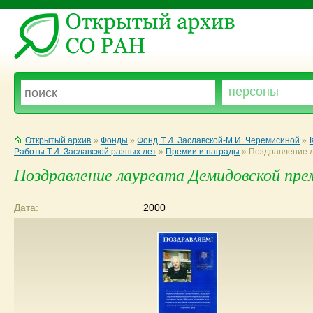
Открытый архив
»
Фонды
»
Фонд Т.И. Заславской-М.И. Черемисиной
»
Работы Т.И. Заславской разных лет
»
Премии и награды
»
Поздравление л
Поздравление лауреата Демидовской пре
Дата:
2000