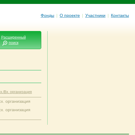
Фонды
|
О проекте
|
Участники
|
Контакты
Расширенный
поиск
х./Вх. организация
сх. организация
сх. организация