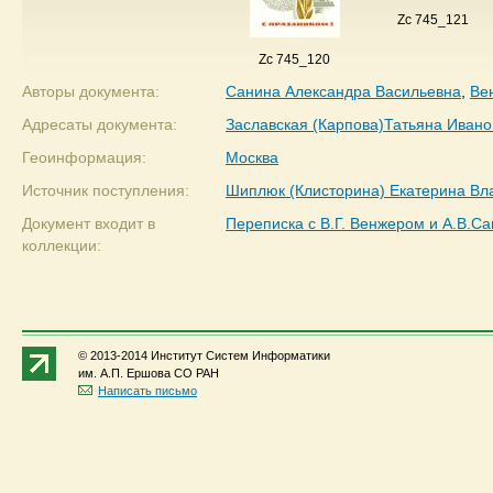
Zc 745_121
Zc 745_120
Авторы документа:
Санина Александра Васильевна
,
Ве
Адресаты документа:
Заславская (Карпова)Татьяна Ивано
Геоинформация:
Москва
Источник поступления:
Шиплюк (Клисторина) Екатерина В
Документ входит в
Переписка с В.Г. Венжером и А.В.С
коллекции:
© 2013-2014 Институт Систем Информатики
им. А.П. Ершова СО РАН
Написать письмо