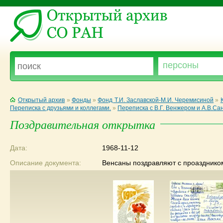
Открытый архив
»
Фонды
»
Фонд Т.И. Заславской-М.И. Черемисиной
»
Переписка с друзьями и коллегами.
»
Переписка с В.Г. Венжером и А.В.Са
Поздравительная открытка
Дата:
1968-11-12
Описание документа:
Венсаны поздравляют с проазднико