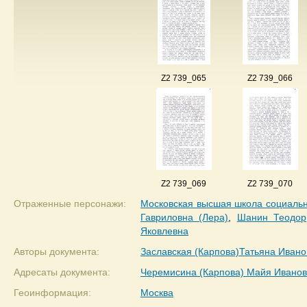
Z2 739_065
Z2 739_066
Z2 739_069
Z2 739_070
Отраженные персонажи:
Московская высшая школа социальн
Гавриловна (Лера)
,
Шанин Теодор
Яковлевна
Авторы документа:
Заславская (Карпова)Татьяна Ивано
Адресаты документа:
Черемисина (Карпова) Майя Ивано
Геоинформация:
Москва