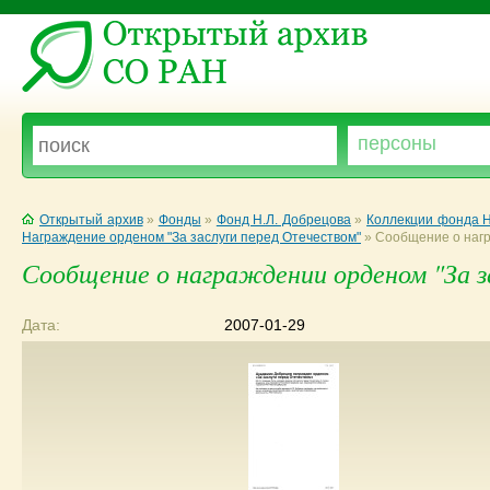
Открытый архив
»
Фонды
»
Фонд Н.Л. Добрецова
»
Коллекции фонда Н
Награждение орденом "За заслуги перед Отечеством"
»
Сообщение о нагр
Сообщение о награждении орденом "За з
Дата:
2007-01-29