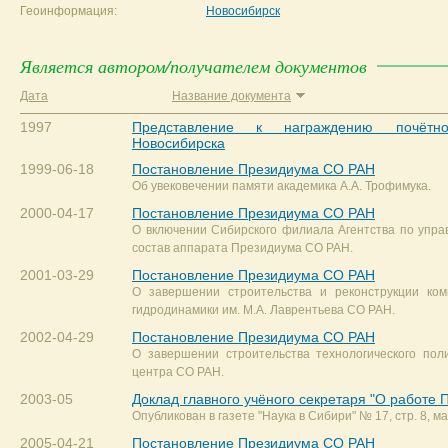
Геоинформация:
Новосибирск
Является автором/получателем документов
Дата
Название документа
1997
Представление к награждению почётн
Новосибирска
1999-06-18
Постановление Президиума СО РАН
Об увековечении памяти академика А.А. Трофимука.
2000-04-17
Постановление Президиума СО РАН
О включении Сибирского филиала Агентства по упр
состав аппарата Президиума СО РАН.
2001-03-29
Постановление Президиума СО РАН
О завершении строительства и реконструкции ком
гидродинамики им. М.А. Лаврентьева СО РАН.
2002-04-29
Постановление Президиума СО РАН
О завершении строительства технологического поли
центра СО РАН.
2003-05
Доклад главного учёного секретаря "О работе
Опубликован в газете "Наука в Сибири" № 17, стр. 8, ма
2005-04-21
Постановление Президиума СО РАН