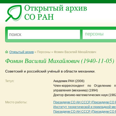
Открытый архив
» Персоны » Фомин Василий Михайлович
Фомин Василий Михайлович (1940-11-05)
Советский и российский учёный в области механики.
Титул:
Академик РАН
(2006)
Член-корреспондент по Отделению п
управления (механика)
(1994)
Доктор физико-математических наук
(198
Место работы:
Президиум СО АН СССР (Президиум СО 
Институт теоретической и прикладной м
Президиум СО АН СССР (Президиум СО 