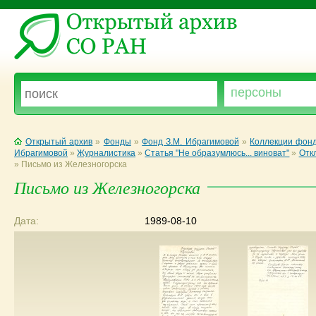
Открытый архив
»
Фонды
»
Фонд З.М. Ибрагимовой
»
Коллекции фонд
Ибрагимовой
»
Журналистика
»
Статья "Не образумлюсь... виноват"
»
Откл
»
Письмо из Железногорска
Письмо из Железногорска
Дата:
1989-08-10