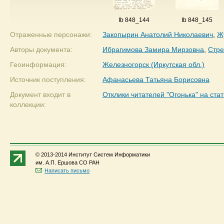
Ib 848_144
Ib 848_145
Отраженные персонажи:
Закопырин Анатолий Николаевич
,
Ж
Авторы документа:
Ибрагимова Замира Мирзовна
,
Стре
Геоинформация:
Железногорск (Иркутская обл.)
Источник поступления:
Афанасьева Татьяна Борисовна
Документ входит в
Отклики читателей "Огонька" на ста
коллекции:
© 2013-2014 Институт Систем Информатики
им. А.П. Ершова СО РАН
Написать письмо