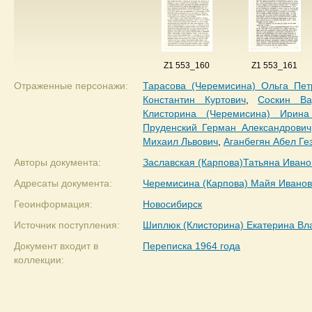
Z1 553_160
Z1 553_161
Отраженные персонажи:
Тарасова (Черемисина) Ольга Пет
Константин Куртович
,
Соскин Ва
Клисторина (Черемисина) Ирина
Пруденский Герман Александрович
Михаил Львович
,
Аганбегян Абел Ге
Авторы документа:
Заславская (Карпова)Татьяна Ивано
Адресаты документа:
Черемисина (Карпова) Майя Ивано
Геоинформация:
Новосибирск
Источник поступления:
Шиплюк (Клисторина) Екатерина В
Документ входит в
Переписка 1964 года
коллекции: