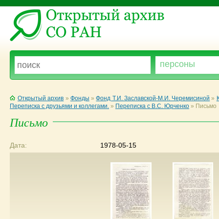
Открытый архив
»
Фонды
»
Фонд Т.И. Заславской-М.И. Черемисиной
»
Переписка с друзьями и коллегами.
»
Переписка с В.С. Юрченко
»
Письмо
Письмо
Дата:
1978-05-15