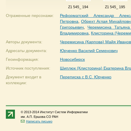
Z1 545_ 194
Z1 545_ 195
Отраженные персонажи:
Реформатский Александр Алекс
Петровна
,
Обрехт Аглая Михайловн
Григорьевич
,
Черемисина Татьяна
Владимировна
,
Клисторина (Череми
Авторы документа:
Черемисина (Карпова) Майя Ивано
Адресаты документа:
Юрченко Василий Семенович
Геоинформация:
Новосибирск
Источник поступления:
Шиплюк (Клисторина) Екатерина В
Документ входит в
Переписка с В.С. Юрченко
коллекции:
© 2013-2014 Институт Систем Информатики
им. А.П. Ершова СО РАН
Написать письмо