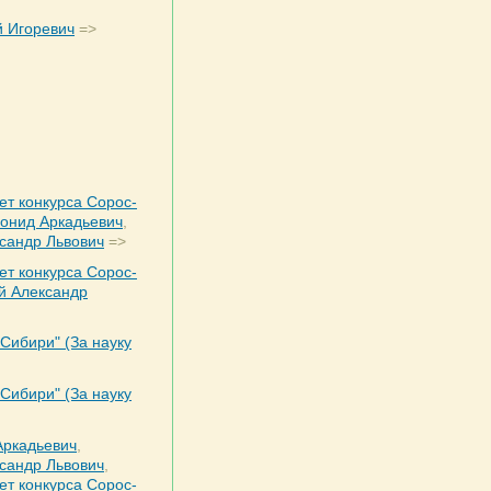
 Игоревич
=>
ет конкурса Сорос-
еонид Аркадьевич
,
сандр Львович
=>
ет конкурса Сорос-
й Александр
 Сибири" (За науку
 Сибири" (За науку
Аркадьевич
,
сандр Львович
,
ет конкурса Сорос-