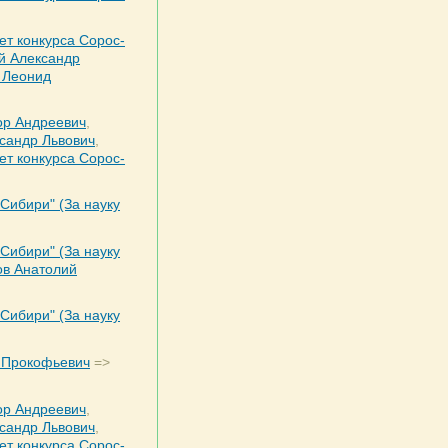
ет конкурса Сорос-
й Александр
 Леонид
ор Андреевич
,
сандр Львович
,
ет конкурса Сорос-
 Сибири" (За науку
 Сибири" (За науку
в Анатолий
 Сибири" (За науку
 Прокофьевич
=>
ор Андреевич
,
сандр Львович
,
ет конкурса Сорос-