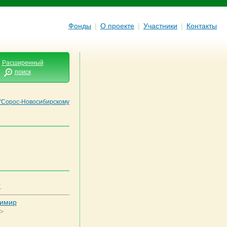
Фонды
|
О проекте
|
Участники
|
Контакты
Расширенный
поиск
"Сорос-Новосибирскому
т
димир
>