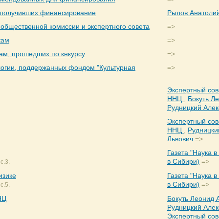
, получивших финансирование
Рылов Анатолий
общественной комиссии и экспертного совета
=>
кам
=>
ам, прошедших по кнкурсу
=>
логии, поддержанных фондом "Культурная
=>
Экспертный сов
ННЦ
,
Бокуть Л
Рудницкий Алек
Экспертный сов
ННЦ
,
Рудницки
Львович
=>
Газета "Наука в
в Сибири)
=>
с.3.
изике
Газета "Наука в
в Сибири)
=>
с.5.
НЦ
Бокуть Леонид 
Рудницкий Алек
Экспертный сов