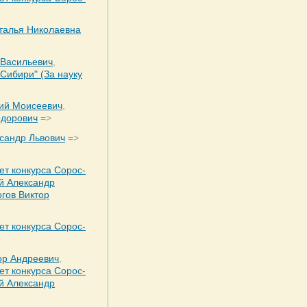
талья Николаевна
 Васильевич
,
 Сибири" (За науку
ий Моисеевич
,
едорович
=>
сандр Львович
=>
ет конкурса Сорос-
й Александр
гов Виктор
ет конкурса Сорос-
ор Андреевич
,
ет конкурса Сорос-
й Александр