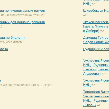
ННЦ
=>
сии по гуманитарным наукам
Широбокова На
=>
ьной и вычислительной техники.
ванных для финансирования
Ткачёв Алексей
Газета "Наука в
.6.
в Сибири)
=>
сии по биологии
Дымшиц Григор
Чадов Борис Ф
х химреактивов.
овета
Рудницкий Алек
Экспертный сов
ННЦ
,
Рудницки
Львович
,
Топоно
Андреевич
=>
а
Экспертный сов
ННЦ
=>
ам и заслушивался отчёт А.В. Ткачёв
Топоногов Викт
Экспертный сов
ННЦ
,
Рудницки
Львович
=>