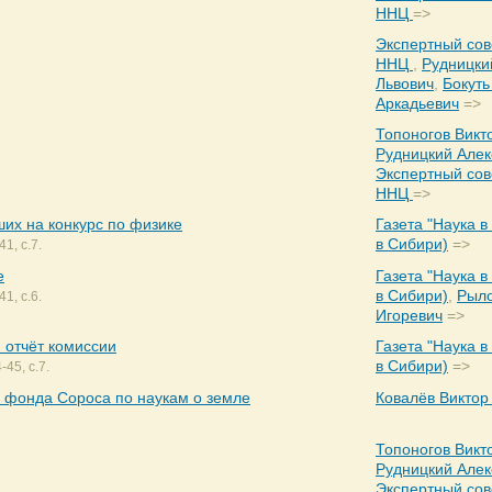
ННЦ
=>
Экспертный сов
ННЦ
,
Рудницки
Львович
,
Бокуть
Аркадьевич
=>
Топоногов Викт
Рудницкий Алек
Экспертный сов
ННЦ
=>
их на конкурс по физике
Газета "Наука в
в Сибири)
=>
1, с.7.
е
Газета "Наука в
в Сибири)
,
Рыло
1, с.6.
Игоревич
=>
 отчёт комиссии
Газета "Наука в
в Сибири)
=>
45, с.7.
 фонда Сороса по наукам о земле
Ковалёв Виктор
Топоногов Викт
Рудницкий Алек
Экспертный сов