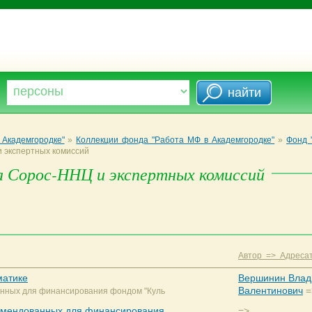
Академгородке"
»
Коллекции фонда "Работа МФ в Академгородке"
»
Фонд 
и экспертных комиссий
а Сорос-ННЦ и экспертных комиссий
Автор => Адреса
матике
Вершинин Вла
Валентинович
=
анных для финансирования фондом "Куль
комендованных для финансирования
=>