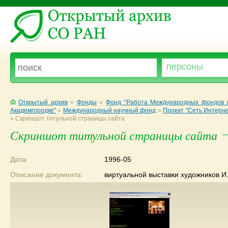
Открытый архив
»
Фонды
»
Фонд "Работа Международных фондов в
Академгородке"
»
Международный научный фонд
»
Проект "Сеть Интерне
»
Скриншот титульной страницы сайта
Скриншот титульной страницы сайта
Дата:
1996-05
Описание документа:
виртуальной выставки художников И