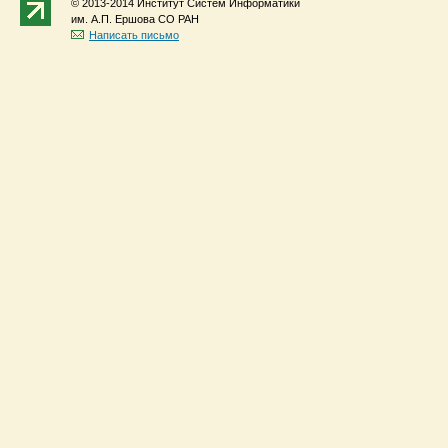
© 2013-2014 Институт Систем Информатики
им. А.П. Ершова СО РАН
Написать письмо